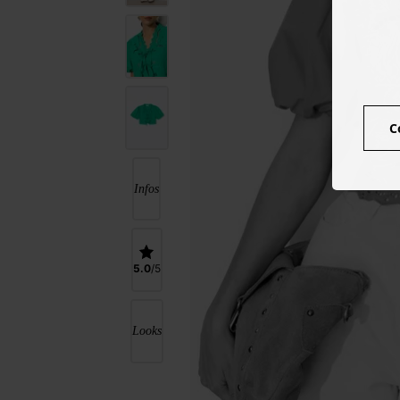
C
Infos
5.0
Looks