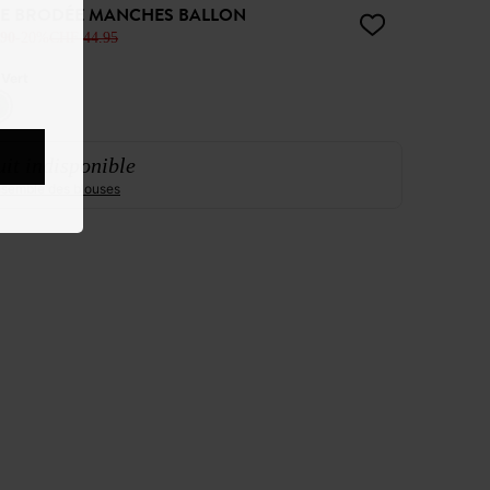
E BRODÉE MANCHES BALLON
90
-20%
CHF 44.95
:
Vert
it indisponible
ensemble des blouses