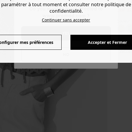
BLOUS
paramétrer à tout moment et consulter notre politique de
Do you want to be redirected to
confidentialité.
CHF 35.
www.promod.com ?
Continuer sans accepter
Couleur 
YES
onfigurer mes préférences
Accepter et Fermer
Produ
Voir l'
NO