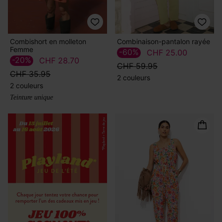
Combishort en molleton
Combinaison-pantalon rayée
Femme
-60%
CHF 25.00
-20%
CHF 28.70
CHF 59.95
CHF 35.95
2 couleurs
2 couleurs
Teinture unique