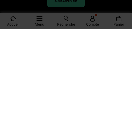
S'ABONNER
Accueil
Menu
Recherche
Compte
Panier
ENTREZ DANS LA
COMMUNAUTÉ
FACEBOOK
INSTAGRAM
TIKTOK
PINTEREST
YOUTUBE