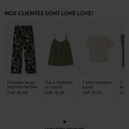
NOS CLIENTES SONT LOVE LOVE!
Pantalon large
Top à bretelles
T-shirt oversize
T-shi
imprimé Femme
en lyocell
à pois
léop
CHF 35.95
CHF 19.95
CHF 21.95
CHF 