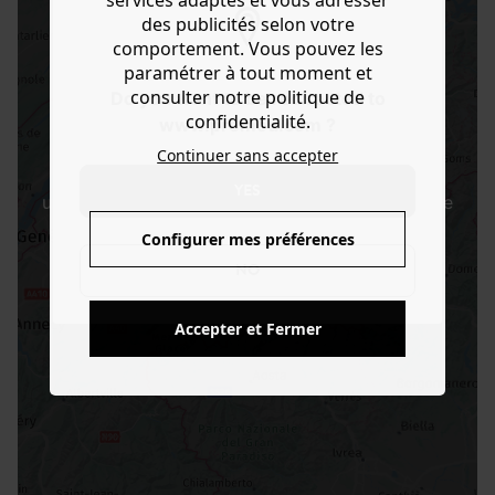
services adaptés et vous adresser
des publicités selon votre
comportement. Vous pouvez les
paramétrer à tout moment et
consulter notre politique de
Do you want to be redirected to
confidentialité.
www.promod.com ?
PAS DE RECHERCHE EN COURS
Continuer sans accepter
Recherchez par code postal ou par ville en
YES
utilisant la barre de recherche en haut de la page
Configurer mes préférences
NO
Accepter et Fermer