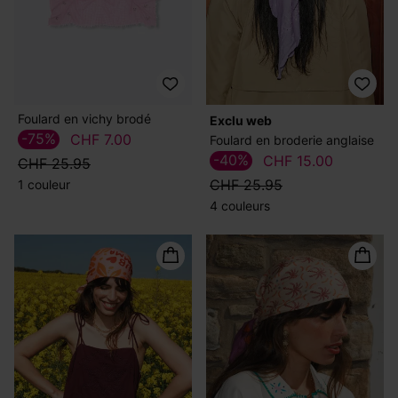
Foulard en vichy brodé
exclu web
-75%
CHF 7.00
Foulard en broderie anglaise
-40%
CHF 15.00
CHF 25.95
CHF 25.95
1 couleur
4 couleurs