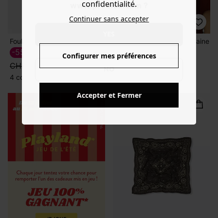
confidentialité.
www.promod.com ?
Continuer sans accepter
YES
Foulard en broderie anglaise
Foulard carré léopard en laine
-55%
-70%
CHF 12.00
CHF 10.00
Configurer mes préférences
CHF 25.95
CHF 35.95
NO
4 couleurs
1 couleur
Accepter et Fermer