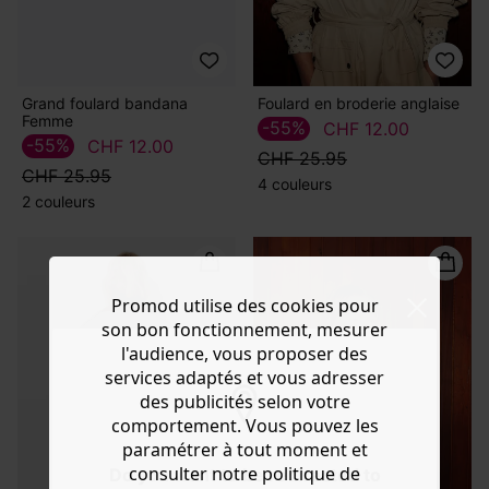
Grand foulard bandana
Foulard en broderie anglaise
Femme
-55%
CHF 12.00
-55%
CHF 12.00
CHF 25.95
CHF 25.95
4 couleurs
2 couleurs
Promod utilise des cookies pour
son bon fonctionnement, mesurer
l'audience, vous proposer des
services adaptés et vous adresser
des publicités selon votre
comportement. Vous pouvez les
paramétrer à tout moment et
consulter notre politique de
Do you want to be redirected to