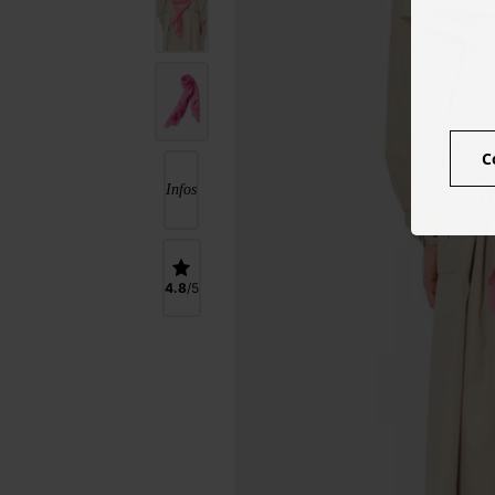
C
Infos
4.8