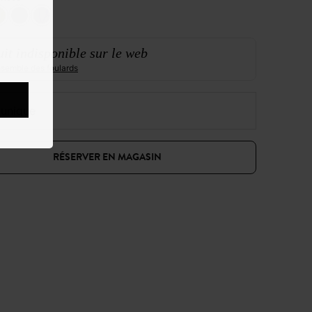
it indisponible sur le web
ensemble des foulards
e unique
RÉSERVER EN MAGASIN