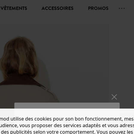
VÊTEMENTS
ACCESSOIRES
PROMOS
FOULA
mod utilise des cookies pour son bon fonctionnement, mes
CHF 12.
audience, vous proposer des services adaptés et vous adres
des publicités selon votre comportement. Vous pouvez les
Couleur 