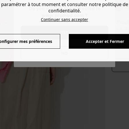
paramétrer à tout moment et consulter notre politique de
Do you want to be redirected to
confidentialité.
www.promod.com ?
Continuer sans accepter
Produ
Voir l'
YES
onfigurer mes préférences
Accepter et Fermer
taill
NO