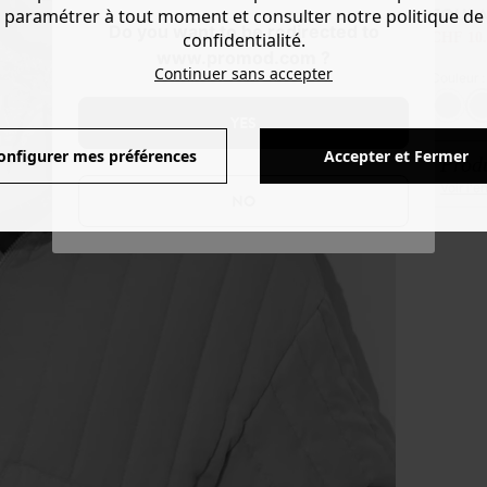
FOULA
paramétrer à tout moment et consulter notre politique de
Do you want to be redirected to
confidentialité.
CHF 10.
www.promod.com ?
Continuer sans accepter
Couleur 
YES
onfigurer mes préférences
Accepter et Fermer
Produ
Voir l'
NO