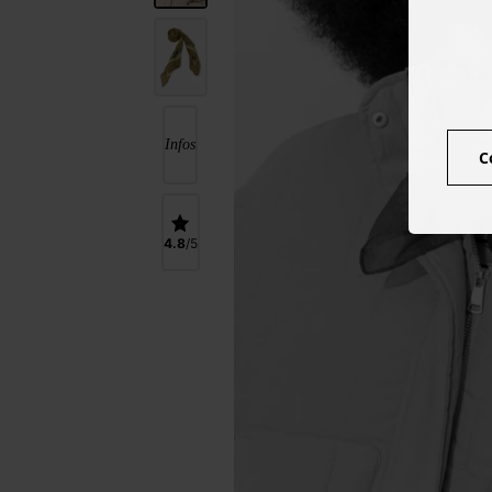
Infos
C
4.8