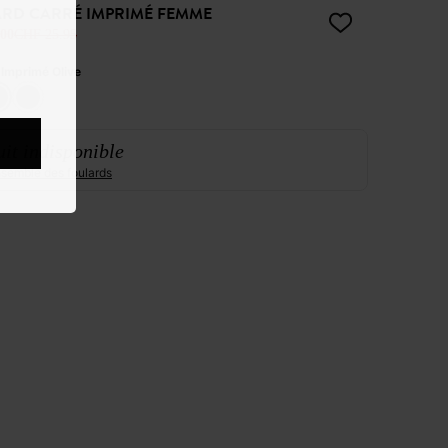
RD CARRÉ IMPRIMÉ FEMME
00
CHF 25.95
:
Imprimé Olive
it indisponible
ensemble des foulards