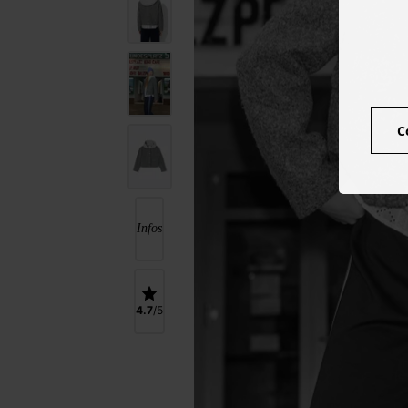
C
Infos
4.7