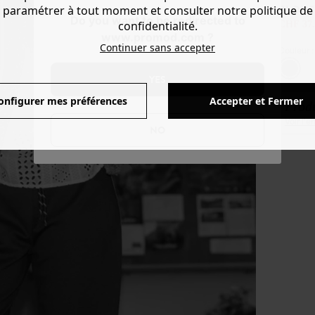
BLOUS
paramétrer à tout moment et consulter notre politique de
Do you want to be redirected to
confidentialité.
CHF 37.
www.promod.com ?
Continuer sans accepter
Couleur 
YES
onfigurer mes préférences
Accepter et Fermer
Produ
Voir l'
NO