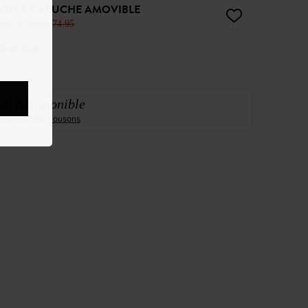
ON À CAPUCHE AMOVIBLE
40
-50%
CHF 74.95
:
Gris Clair
it indisponible
ensemble des blousons