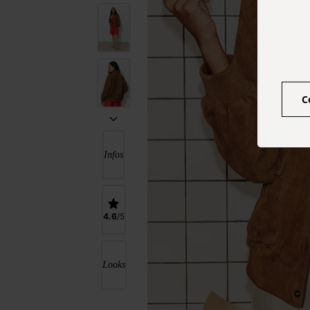
C
Infos
4.6
Looks