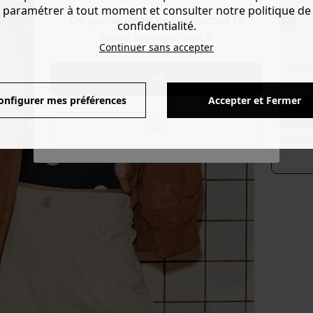
paramétrer à tout moment et consulter notre politique de
Do you want to be redirected to
confidentialité.
www.promod.com ?
Continuer sans accepter
séle
YES
onfigurer mes préférences
Accepter et Fermer
NO