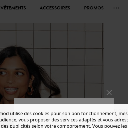
VÊTEMENTS
ACCESSOIRES
PROMOS
BLOUS
mod utilise des cookies pour son bon fonctionnement, mes
CHF 114
audience, vous proposer des services adaptés et vous adres
des publicités selon votre comportement. Vous pouvez les
Couleur 