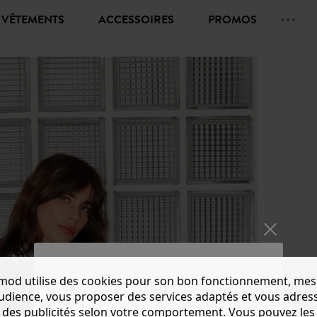
VÊTEMENTS
ACCESSOIRES
PROMOS
BLOUS
mod utilise des cookies pour son bon fonctionnement, mes
CHF 25.
audience, vous proposer des services adaptés et vous adres
des publicités selon votre comportement. Vous pouvez les
Couleur 