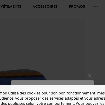
VÊTEMENTS
ACCESSOIRES
PROMOS
CAGOU
mod utilise des cookies pour son bon fonctionnement, mes
CHF 10.
audience, vous proposer des services adaptés et vous adres
des publicités selon votre comportement. Vous pouvez les
Couleur 