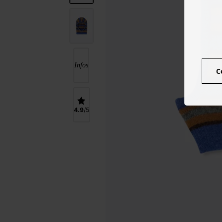
Infos
C
4.9