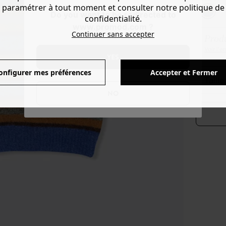
paramétrer à tout moment et consulter notre politique de
Do you want to be redirected to
confidentialité.
www.promod.com ?
Continuer sans accepter
Produ
Voir l'
YES
onfigurer mes préférences
Accepter et Fermer
taill
NO