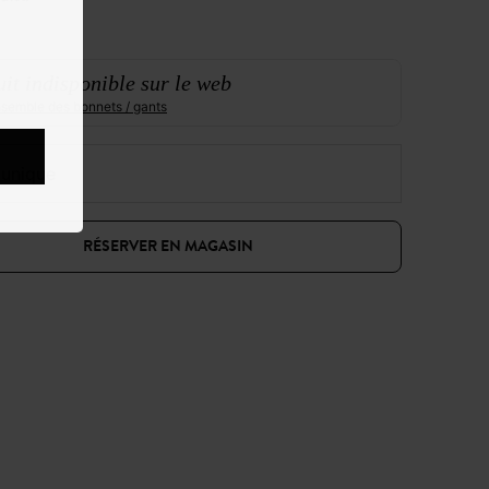
it indisponible sur le web
ensemble des bonnets / gants
e unique
RÉSERVER EN MAGASIN