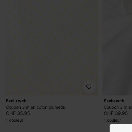
exclu web
exclu web
Coupon 3 m en coton plumetis
Coupon 3 m e
CHF 35.95
CHF 39.95
1 couleur
1 couleur