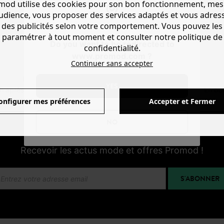
mod utilise des cookies pour son bon fonctionnement, mes
Produits affichés: 2 / 2
audience, vous proposer des services adaptés et vous adres
des publicités selon votre comportement. Vous pouvez les
paramétrer à tout moment et consulter notre politique de
Do you want to be redirected to
confidentialité.
www.promod.com ?
Continuer sans accepter
RÉSERVATION GRATUITE EN MAGASIN
YES
h après, essayez en boutique ! Paiement en magasin
En bou
onfigurer mes préférences
Accepter et Fermer
NO
NEWSLETTER
Recevoir les actus mode et offres Promod !
S'ABONNER