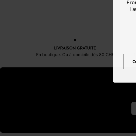
Pro
l'
LIVRAISON GRATUITE
En boutique. Ou à domicile dès 80 CHF
1
C