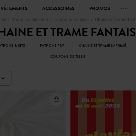
VÊTEMENTS
ACCESSOIRES
PROMOS
eil
Toute la collection
Coupons de tissu
Chaine et trame fant
HAINE ET TRAME FANTAIS
ATRONS & KITS
PATRONS PDF
CHAINE ET TRAME IMPRIMÉ
COUPONS DE TISSU