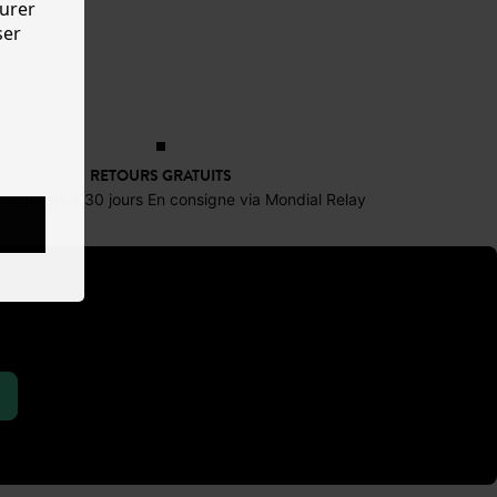
urer
ser
RETOURS GRATUITS
tique sous 30 jours En consigne via Mondial Relay