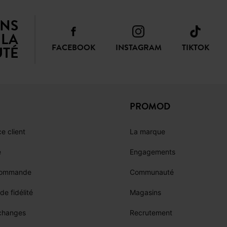
ANS
LA
FACEBOOK
INSTAGRAM
TIKTOK
TÉ
PROMOD
e client
La marque
e
Engagements
commande
Communauté
e fidélité
Magasins
échanges
Recrutement