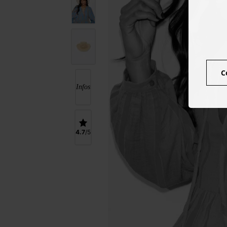
C
Infos
4.7