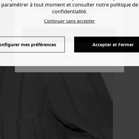
CHAPE
paramétrer à tout moment et consulter notre politique de
Do you want to be redirected to
confidentialité.
CHF 20.
www.promod.com ?
Continuer sans accepter
Couleur 
YES
onfigurer mes préférences
Accepter et Fermer
Produ
Voir l'
NO