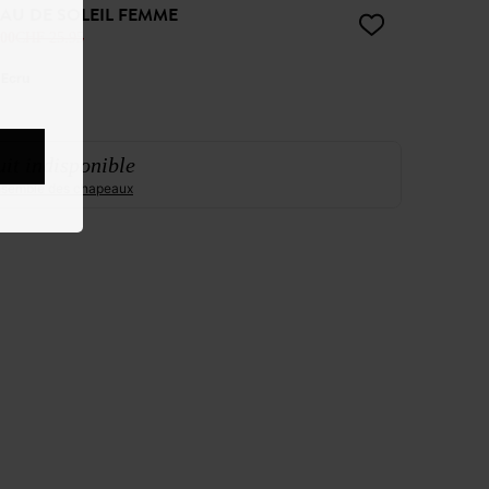
AU DE SOLEIL FEMME
00
CHF 25.95
:
Ecru
it indisponible
ensemble des chapeaux