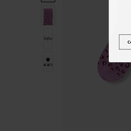
Infos
C
4.8