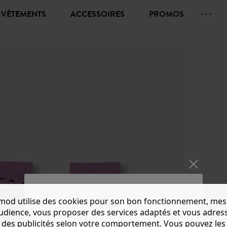
VÊTEMENTS
ACCESSOIRES
PROMOS
mod utilise des cookies pour son bon fonctionnement, mes
CHAUS
audience, vous proposer des services adaptés et vous adres
des publicités selon votre comportement. Vous pouvez les
CHF 11.