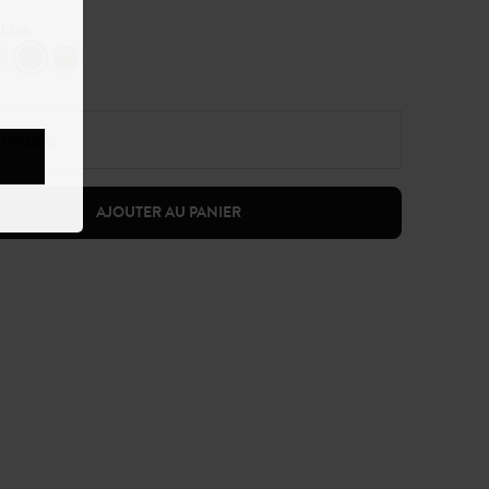
:
Lilas
e unique
AJOUTER AU PANIER