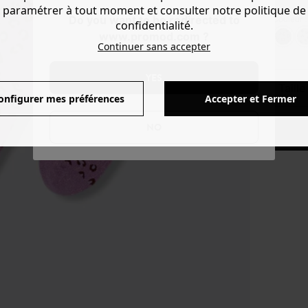
paramétrer à tout moment et consulter notre politique de
Do you want to be redirected to
Couleur 
confidentialité.
www.promod.com ?
Continuer sans accepter
YES
taill
onfigurer mes préférences
Accepter et Fermer
NO