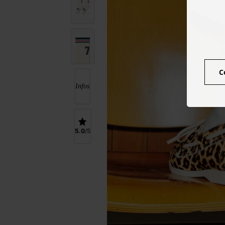
C
Infos
5.0