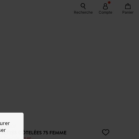
Recherche
Compte
Panier
urer
 France
ser
SETTES CÔTELÉES 75 FEMME