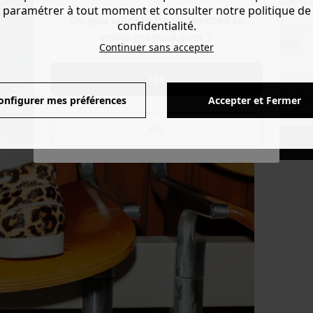
CHF 8.9
paramétrer à tout moment et consulter notre politique de
Do you want to be redirected to
confidentialité.
Couleur 
www.promod.com ?
Continuer sans accepter
YES
taill
onfigurer mes préférences
Accepter et Fermer
NO