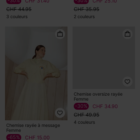
-30%
-30%
CHF 31.40
CHF 25.10
CHF 44.95
CHF 35.95
3 couleurs
2 couleurs
Chemise rayée à message
Chemise oversize rayée
Femme
Femme
-65%
-30%
CHF 15.00
CHF 34.90