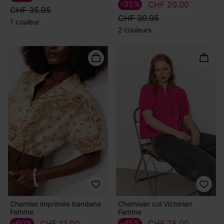
-35%
CHF 20.00
CHF 35.95
CHF 30.95
1 couleur
2 couleurs
Chemise imprimée bandana
Chemisier col Victorien
Femme
Femme
-60%
-45%
CHF 12.00
CHF 25.00