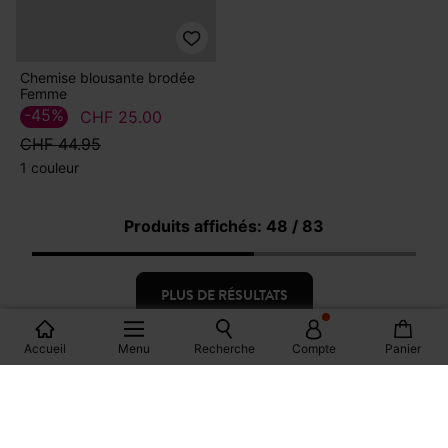
Chemise en toile brodée
Chemise âmes libres 8 mars
Femme
-30%
CHF 31.40
-50%
CHF 24.90
CHF 44.95
CHF 49.95
1 couleur
2 couleurs
Accueil
Menu
Recherche
Compte
Panier
Chemise blousante brodée
Femme
-45%
CHF 25.00
CHF 44.95