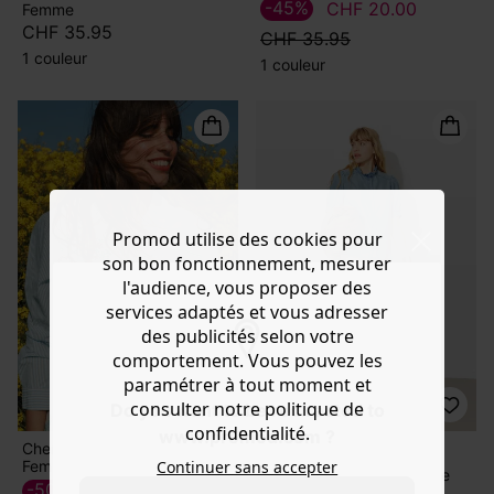
-45%
CHF 20.00
Femme
CHF 35.95
CHF 35.95
1 couleur
1 couleur
Promod utilise des cookies pour
son bon fonctionnement, mesurer
l'audience, vous proposer des
services adaptés et vous adresser
des publicités selon votre
comportement. Vous pouvez les
paramétrer à tout moment et
consulter notre politique de
Do you want to be redirected to
confidentialité.
www.promod.com ?
Chemise rayée et brodée
exclu web
Femme
Continuer sans accepter
Chemise en lyocell Femme
-50%
CHF 25.00