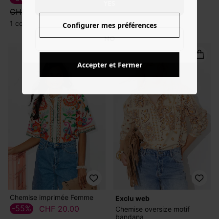
-30%
CHF 25.10
YES
CHF 49.95
CHF 35.95
1 couleur
Configurer mes préférences
1 couleur
NO
Accepter et Fermer
Chemise imprimée Femme
exclu web
-55%
CHF 20.00
Chemise oversize motif
bandana