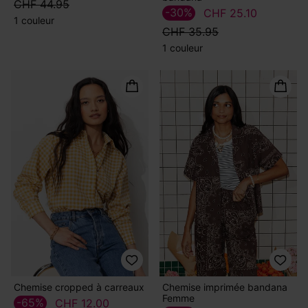
CHF 44.95
-30%
CHF 25.10
1 couleur
CHF 35.95
1 couleur
Chemise cropped à carreaux
Chemise imprimée bandana
Femme
-65%
CHF 12.00