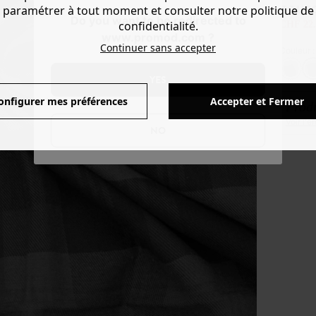
COUPO
paramétrer à tout moment et consulter notre politique de
Do you want to be redirected to
confidentialité.
CHF 22.
www.promod.com ?
Continuer sans accepter
Couleur 
YES
onfigurer mes préférences
Accepter et Fermer
Produ
Voir l'
NO