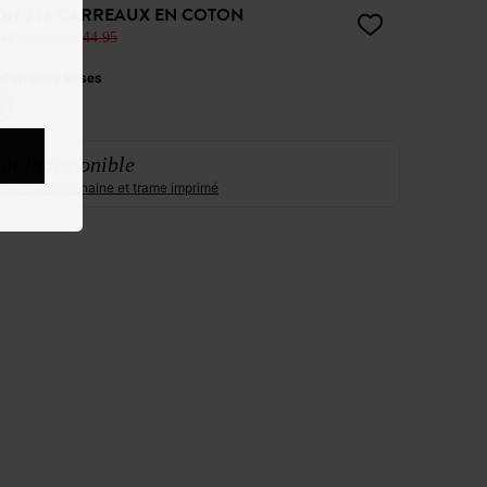
N 3 M CARREAUX EN COTON
40
-50%
CHF 44.95
:
Carreaux Roses
it indisponible
ensemble des chaine et trame imprimé