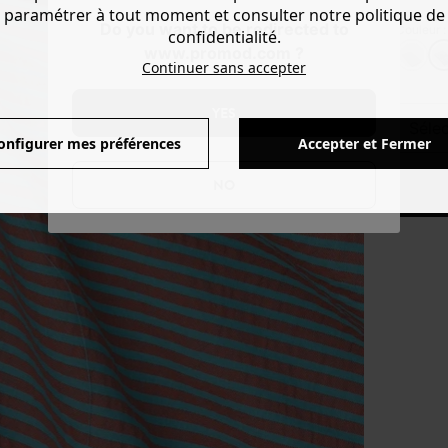
paramétrer à tout moment et consulter notre politique de
Do you want to be redirected to
Couleur 
confidentialité.
www.promod.com ?
Continuer sans accepter
YES
séle
onfigurer mes préférences
Accepter et Fermer
NO