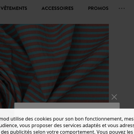
VÊTEMENTS
ACCESSOIRES
PROMOS
mod utilise des cookies pour son bon fonctionnement, mes
COUPO
audience, vous proposer des services adaptés et vous adres
des publicités selon votre comportement. Vous pouvez les
CHF 39.