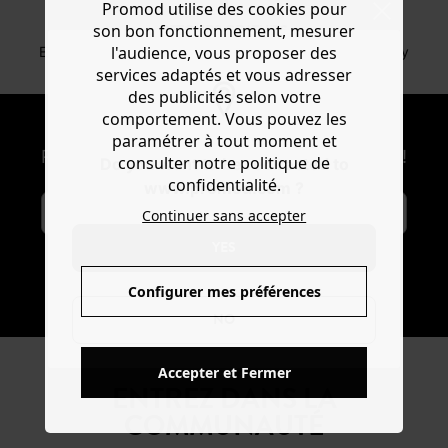
Promod utilise des cookies pour
son bon fonctionnement, mesurer
RETOURS GRATUITS
l'audience, vous proposer des
En boutique sous 30 jours En consigne via Mondial Relay
services adaptés et vous adresser
des publicités selon votre
comportement. Vous pouvez les
NEWSLETTER
paramétrer à tout moment et
Recevoir les actus mode et offres Promod !
consulter notre politique de
Do you want to be redirected to
confidentialité.
www.promod.com ?
Continuer sans accepter
YES
S'ABONNER
Configurer mes préférences
NO
Accepter et Fermer
ENTREZ DANS LA
COMMUNAUTÉ