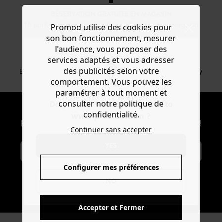
RÉSERVATION GRATUITE EN MAGASIN
1h après, essayez en boutique ! Paiement en magasin
Promod utilise des cookies pour
son bon fonctionnement, mesurer
l'audience, vous proposer des
services adaptés et vous adresser
RETOURS GRATUITS
des publicités selon votre
En boutique sous 30 jours En consigne via Mondial Relay
comportement. Vous pouvez les
paramétrer à tout moment et
consulter notre politique de
Do you want to be redirected to
NEWSLETTER
confidentialité.
www.promod.com ?
Recevoir les actus mode et offres Promod !
Continuer sans accepter
YES
Configurer mes préférences
NO
S'ABONNER
Accepter et Fermer