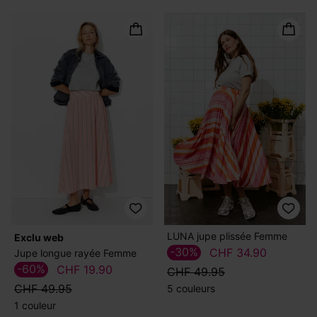
LUNA jupe plissée Femme
exclu web
-30%
CHF 34.90
Jupe longue rayée Femme
-60%
CHF 19.90
CHF 49.95
CHF 49.95
5 couleurs
1 couleur