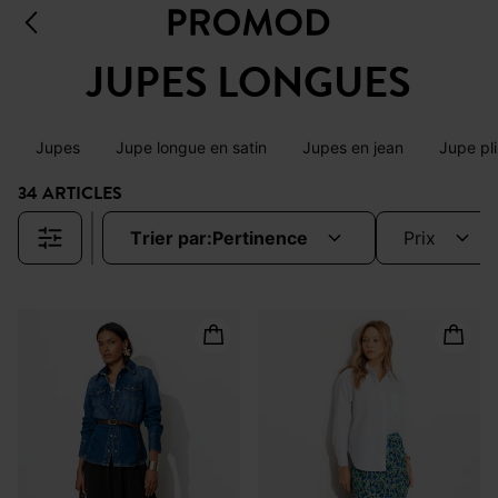
JUPES LONGUES
Jupes
Jupe longue en satin
Jupes en jean
Jupe pl
34 ARTICLES
trier par:
pertinence
prix