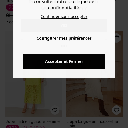
consulter notre politique de
Jupe en broderie anglaise
Jupe en broderie anglaise
Do you want to be redirected to
-75%
-30%
confidentialité.
CHF 20.00
CHF 52.40
www.promod.com ?
CHF 74.95
CHF 74.95
Continuer sans accepter
2 couleurs
2 couleurs
YES
Configurer mes préférences
NO
Accepter et Fermer
Jupe midi en guipure Femme
Jupe longue en mousseline
unie
-70%