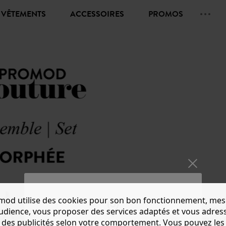
VÊTEMENTS
ACCESSOIRES
PROMOS
mod utilise des cookies pour son bon fonctionnement, mes
PATRO
audience, vous proposer des services adaptés et vous adres
des publicités selon votre comportement. Vous pouvez les
CHF 11.