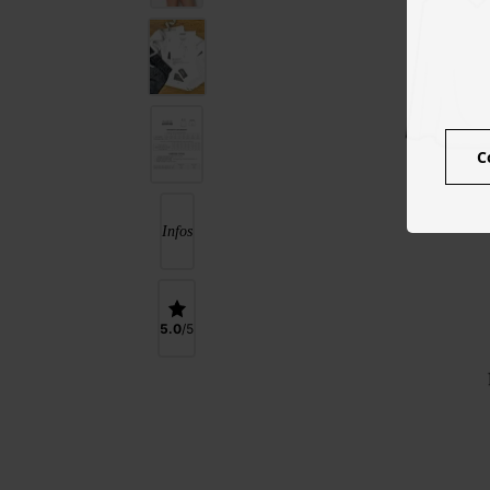
C
Infos
5.0