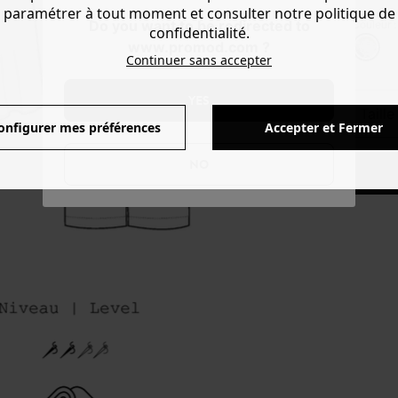
paramétrer à tout moment et consulter notre politique de
Do you want to be redirected to
Couleur 
confidentialité.
www.promod.com ?
Continuer sans accepter
YES
taill
onfigurer mes préférences
Accepter et Fermer
NO