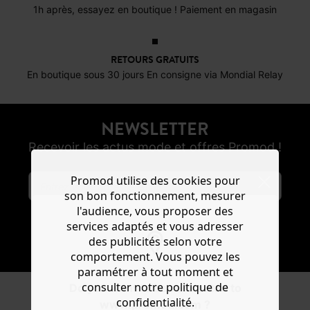
1h après, essayez en boutique ! Paiement en magasin
RETOURS GRATUITS
En boutique sous 30 jours En consigne via Mondial Relay
NEWSLETTER
Recevoir les actus mode et offres Promod !
Promod utilise des cookies pour
son bon fonctionnement, mesurer
l'audience, vous proposer des
services adaptés et vous adresser
S'ABONNER
des publicités selon votre
comportement. Vous pouvez les
paramétrer à tout moment et
consulter notre politique de
Do you want to be redirected to
confidentialité.
www.promod.com ?