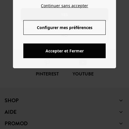
ENTREZ DANS LA
Continuer sans accepter
COMMUNAUTÉ
YES
Configurer mes préférences
NO
FACEBOOK
INSTAGRAM
TIKTOK
Accepter et Fermer
PINTEREST
YOUTUBE
SHOP
AIDE
PROMOD