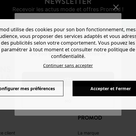
NEWSLETTER
Recevoir les actus mode et offres Promod !
S'ABONNER
mod utilise des cookies pour son bon fonctionnement, mes
audience, vous proposer des services adaptés et vous adres
des publicités selon votre comportement. Vous pouvez les
paramétrer à tout moment et consulter notre politique de
Do you want to be redirected to
confidentialité.
www.promod.com ?
Continuer sans accepter
ANS
LA
YES
FACEBOOK
INSTAGRAM
TIKTOK
TÉ
onfigurer mes préférences
Accepter et Fermer
NO
PROMOD
e client
La marque