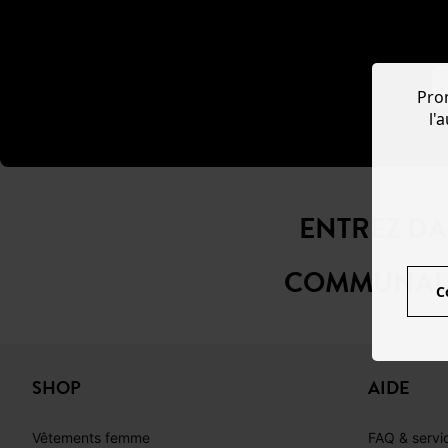
Pro
l'
ENTREZ D
COMMUNAU
C
SHOP
AIDE
Vêtements femme
FAQ & servic