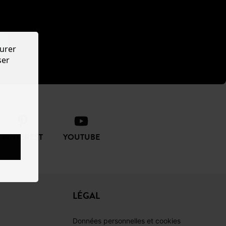
urer
ser
PINTEREST
YOUTUBE
LÉGAL
Données personnelles et cookies