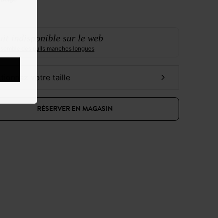
it indisponible sur le web
ensemble des pulls manches longues
ctionnez votre taille
RÉSERVER EN MAGASIN