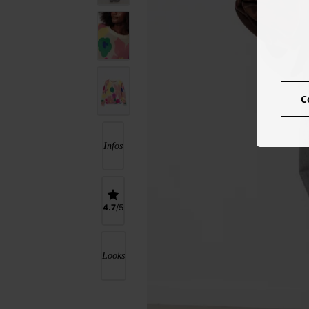
C
Infos
4.7
Looks