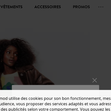
VÊTEMENTS
ACCESSOIRES
PROMOS
PULL 
mod utilise des cookies pour son bon fonctionnement, mes
CHF 14.
audience, vous proposer des services adaptés et vous adres
des publicités selon votre comportement. Vous pouvez les
Couleur 