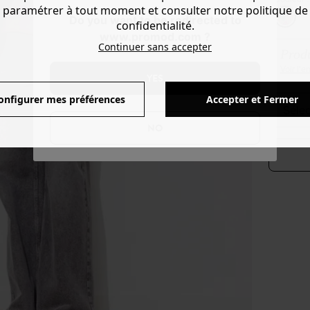
paramétrer à tout moment et consulter notre politique de
Do you want to be redirected to
confidentialité.
www.promod.com ?
Continuer sans accepter
Produ
Voir l'
YES
onfigurer mes préférences
Accepter et Fermer
séle
NO