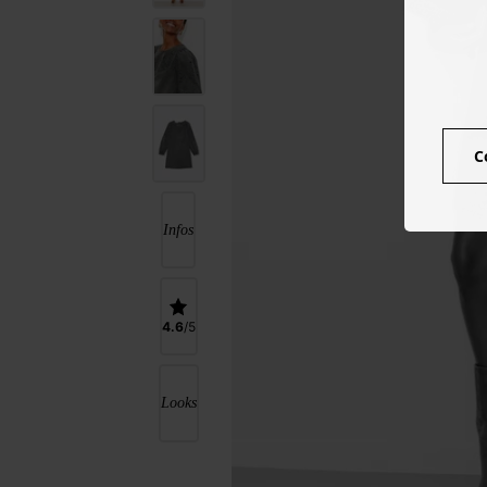
C
Infos
4.6
Looks