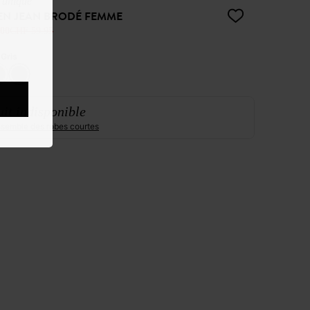
e unique
EN JEAN BRODÉ FEMME
00
CHF 59.95
:
Gris
it indisponible
ensemble des robes courtes