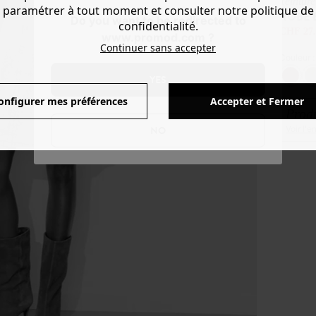
Teintur
paramétrer à tout moment et consulter notre politique de
ROBE 
Do you want to be redirected to
confidentialité.
CHF 27.
www.promod.com ?
Continuer sans accepter
Couleur 
YES
onfigurer mes préférences
Accepter et Fermer
Produ
NO
Voir l'