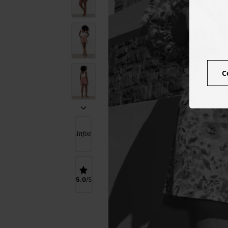
C
Infos
5.0