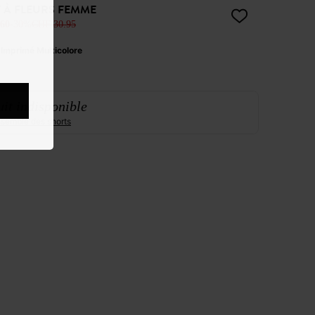
 À FLEURS FEMME
60
-30%
CHF 30.95
:
Imprimé Multicolore
it indisponible
ensemble des shorts