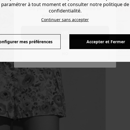
SHORT
paramétrer à tout moment et consulter notre politique de
Do you want to be redirected to
confidentialité.
CHF 21.
www.promod.com ?
Continuer sans accepter
Couleur 
YES
onfigurer mes préférences
Accepter et Fermer
Produ
Voir l'
NO