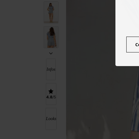
C
Infos
4.8
Looks