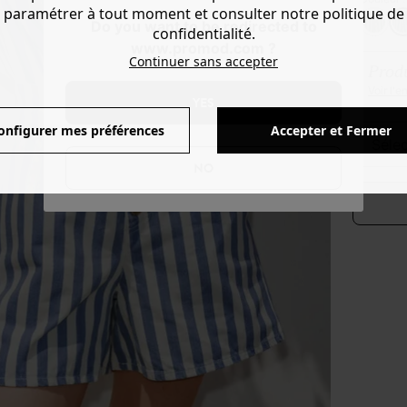
paramétrer à tout moment et consulter notre politique de
Do you want to be redirected to
confidentialité.
www.promod.com ?
Continuer sans accepter
Produ
Voir l'
YES
onfigurer mes préférences
Accepter et Fermer
séle
NO