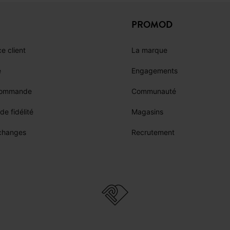
PROMOD
e client
La marque
e
Engagements
commande
Communauté
e fidélité
Magasins
échanges
Recrutement