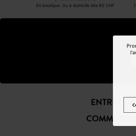
En boutique. Ou à domicile dès 80 CHF
1
Pro
l'
ENTREZ D
C
COMMUNAU