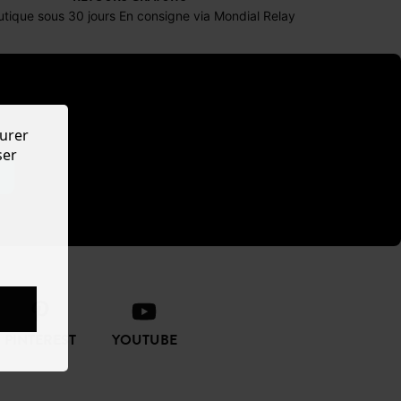
tique sous 30 jours En consigne via Mondial Relay
urer
ser
PINTEREST
YOUTUBE