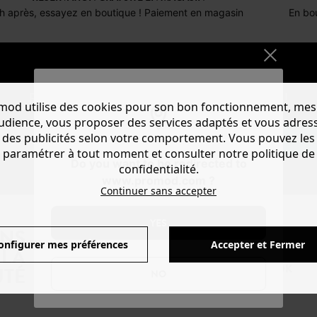
h après, essayez en boutique ! Paiement en magasin
En bou
NEWSLETTER
Recevoir les actus mode et offres Promod !
mod utilise des cookies pour son bon fonctionnement, mes
audience, vous proposer des services adaptés et vous adres
des publicités selon votre comportement. Vous pouvez les
S'ABONNER
paramétrer à tout moment et consulter notre politique de
Do you want to be redirected to
confidentialité.
www.promod.com ?
Continuer sans accepter
YES
ANS
onfigurer mes préférences
Accepter et Fermer
LA
FACEBOOK
INSTAGRAM
TIKTOK
TÉ
NO