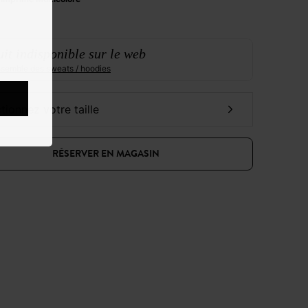
it indisponible sur le web
ensemble des sweats / hoodies
ctionnez votre taille
RÉSERVER EN MAGASIN