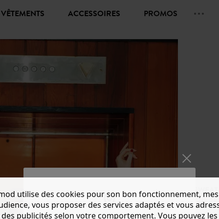
VÊTEMENTS
ACCESSOIRES
PROMOS
SWEAT
mod utilise des cookies pour son bon fonctionnement, mes
CHF 10.
audience, vous proposer des services adaptés et vous adres
des publicités selon votre comportement. Vous pouvez les
Couleur 