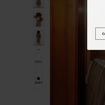
C
Infos
4.9