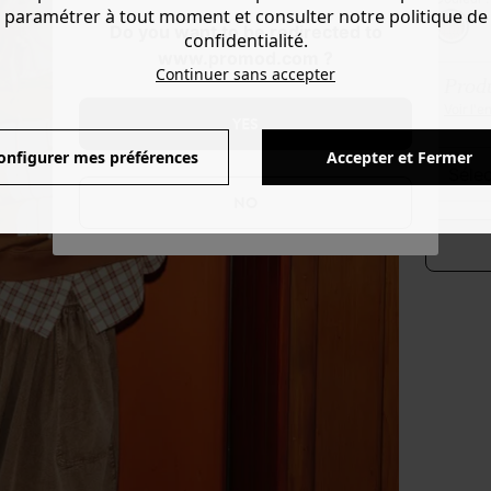
paramétrer à tout moment et consulter notre politique de
Do you want to be redirected to
confidentialité.
www.promod.com ?
Continuer sans accepter
Produ
Voir l'
YES
onfigurer mes préférences
Accepter et Fermer
séle
NO