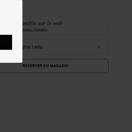
it indisponible sur le web
ensemble des sweats / hoodies
ctionnez votre taille
RÉSERVER EN MAGASIN