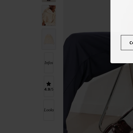
C
Infos
4.9
Looks