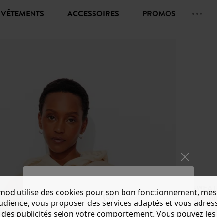
VÊTEMENTS
ACCESSOIRES
PROMOS
SWEAT
mod utilise des cookies pour son bon fonctionnement, mes
CHF 20.
audience, vous proposer des services adaptés et vous adres
des publicités selon votre comportement. Vous pouvez les
Couleur 