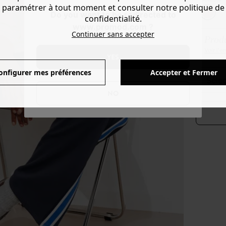
paramétrer à tout moment et consulter notre politique de
Do you want to be redirected to
confidentialité.
www.promod.com ?
Continuer sans accepter
Produ
Voir l'
YES
onfigurer mes préférences
Accepter et Fermer
séle
NO