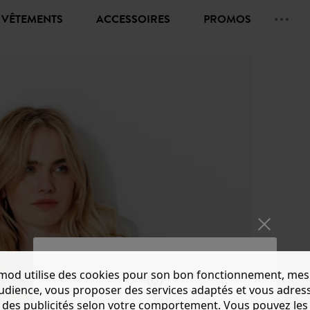
VÊTEMENTS
ACCESSOIRES
PROMOS
mod utilise des cookies pour son bon fonctionnement, mes
T-SHIR
audience, vous proposer des services adaptés et vous adres
des publicités selon votre comportement. Vous pouvez les
CHF 20.