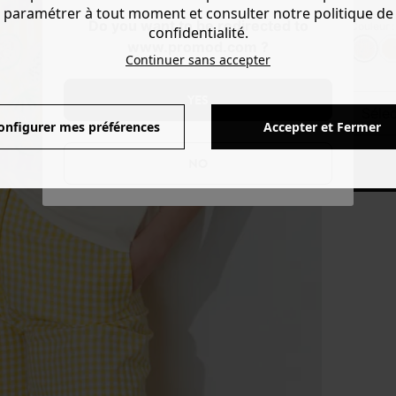
paramétrer à tout moment et consulter notre politique de
Do you want to be redirected to
Couleur 
confidentialité.
www.promod.com ?
Continuer sans accepter
YES
séle
onfigurer mes préférences
Accepter et Fermer
NO