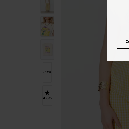
C
Infos
4.8