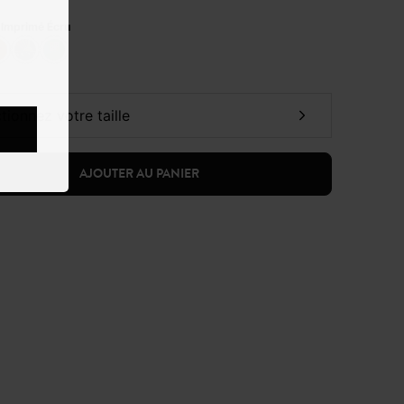
:
Imprimé Écru
ctionnez votre taille
AJOUTER AU PANIER