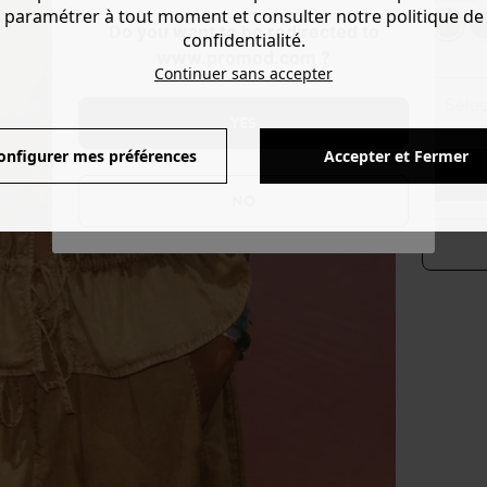
paramétrer à tout moment et consulter notre politique de
Do you want to be redirected to
confidentialité.
www.promod.com ?
Continuer sans accepter
séle
YES
onfigurer mes préférences
Accepter et Fermer
NO