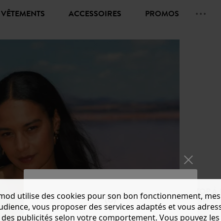
VÊTEMENTS
ACCESSOIRES
PROMOS
TOP À
mod utilise des cookies pour son bon fonctionnement, mes
CHF 35.
audience, vous proposer des services adaptés et vous adres
des publicités selon votre comportement. Vous pouvez les
Couleur 