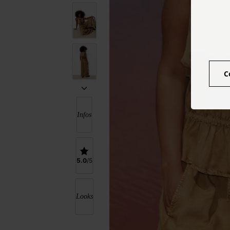
C
Infos
5.0
Looks