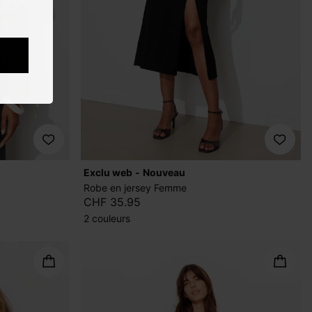
exclu web
nouveau
Robe en jersey Femme
CHF 35.95
2 couleurs