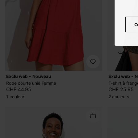
C
exclu web
nouveau
exclu web
Robe courte unie Femme
T-shirt à fra
CHF 44.95
CHF 25.95
1 couleur
2 couleurs