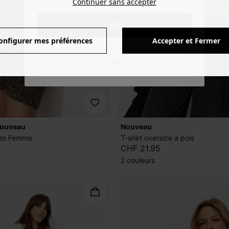
Continuer sans accepter
YES
onfigurer mes préférences
Accepter et Fermer
NO
nouveau
nouveau
nges Femme
T-shirt oversize à pois
CHF 21.95
2 couleurs