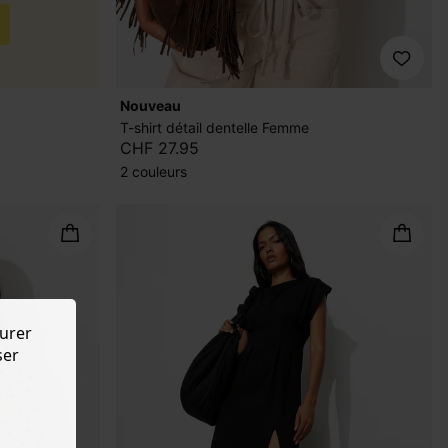
nouveau
T-shirt détail dentelle Femme
CHF 27.95
2 couleurs
urer
ser