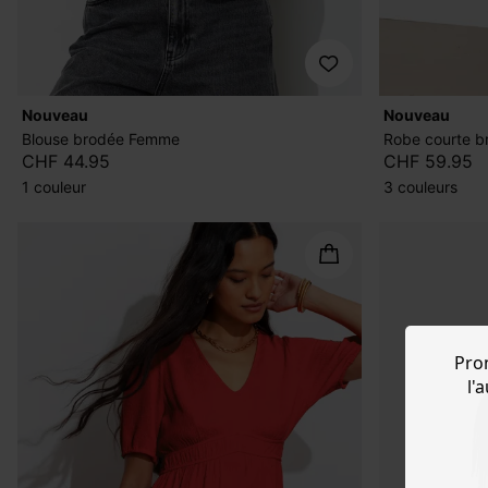
nouveau
nouveau
Blouse brodée Femme
Robe courte 
CHF 44.95
CHF 59.95
1 couleur
3 couleurs
Pro
l'