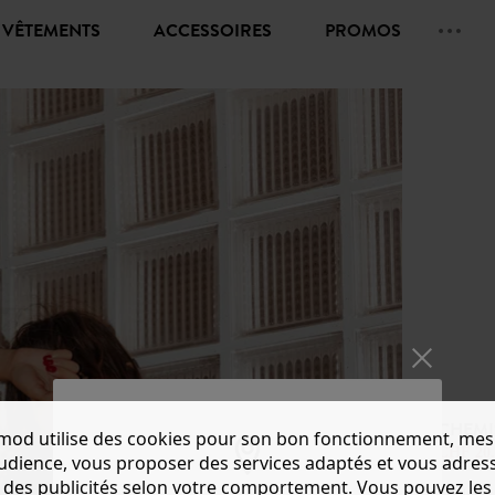
VÊTEMENTS
ACCESSOIRES
PROMOS
CHEMI
mod utilise des cookies pour son bon fonctionnement, mes
CHF 20.
audience, vous proposer des services adaptés et vous adres
des publicités selon votre comportement. Vous pouvez les
Couleur 