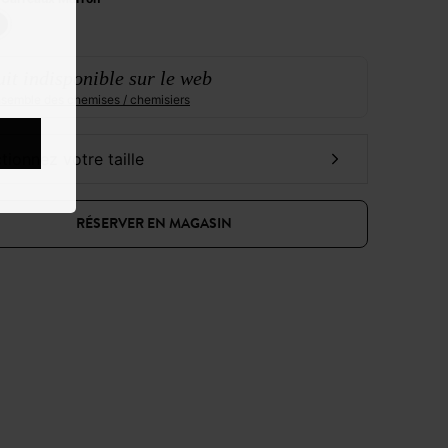
it indisponible sur le web
ensemble des chemises / chemisiers
ctionnez votre taille
RÉSERVER EN MAGASIN