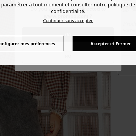
paramétrer à tout moment et consulter notre politique de
Do you want to be redirected to
confidentialité.
www.promod.com ?
Continuer sans accepter
Produ
Voir l'
YES
onfigurer mes préférences
Accepter et Fermer
séle
NO