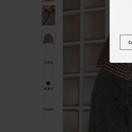
C
Infos
4.8
Looks