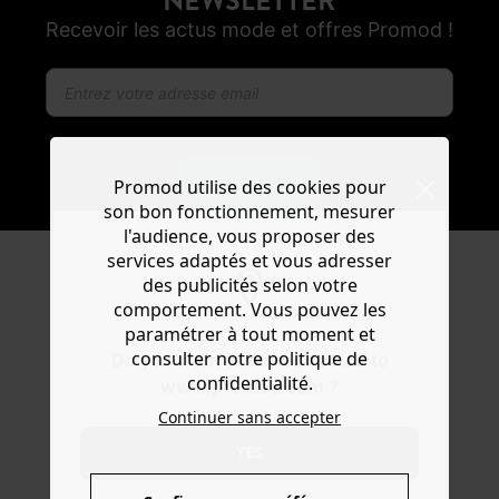
NEWSLETTER
Recevoir les actus mode et offres Promod !
S'ABONNER
Promod utilise des cookies pour
son bon fonctionnement, mesurer
l'audience, vous proposer des
services adaptés et vous adresser
des publicités selon votre
ENTREZ DANS LA
comportement. Vous pouvez les
COMMUNAUTÉ
paramétrer à tout moment et
consulter notre politique de
Do you want to be redirected to
confidentialité.
www.promod.com ?
Continuer sans accepter
YES
FACEBOOK
INSTAGRAM
TIKTOK