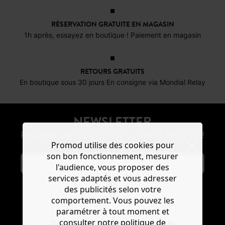
RÉSERVATION GRATUITE EN MAGASIN
1h après, essayez en boutique ! Paiement en magasin
RETOURS GRATUITS
En boutique sous 30 jours En consigne via Mondial Relay
NEWSLETTER
Recevoir les actus mode et offres Promod !
Promod utilise des cookies pour
son bon fonctionnement, mesurer
l'audience, vous proposer des
services adaptés et vous adresser
des publicités selon votre
comportement. Vous pouvez les
S'ABONNER
paramétrer à tout moment et
consulter notre politique de
Do you want to be redirected to