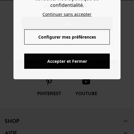
confidentialité.
www.promod.com ?
Continuer sans accepter
ENTREZ DANS LA
COMMUNAUTÉ
YES
Configurer mes préférences
NO
Accepter et Fermer
FACEBOOK
INSTAGRAM
TIKTOK
PINTEREST
YOUTUBE
SHOP
AIDE